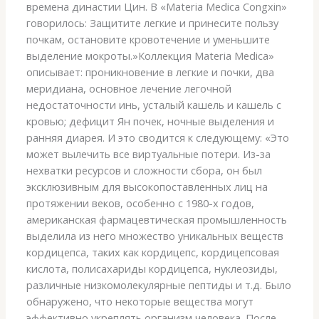
времена династии Цин. В «Materia Medica Congxin»
говорилось: Защитите легкие и принесите пользу
почкам, остановите кровотечение и уменьшите
выделение мокроты.»Коллекция Materia Medica»
описывает: проникновение в легкие и почки, два
меридиана, основное лечение легочной
недостаточности инь, усталый кашель и кашель с
кровью; дефицит Ян почек, ночные выделения и
ранняя диарея. И это сводится к следующему: «Это
может вылечить все виртуальные потери. Из-за
нехватки ресурсов и сложности сбора, он был
эксклюзивным для высокопоставленных лиц на
протяжении веков, особенно с 1980-х годов,
американская фармацевтическая промышленность
выделила из него множество уникальных веществ
кордицепса, таких как кордицепс, кордицепсовая
кислота, полисахариды кордицепса, нуклеозиды,
различные низкомолекулярные пептиды и т.д. Было
обнаружено, что некоторые вещества могут
эффективно укреплять организм человека. После