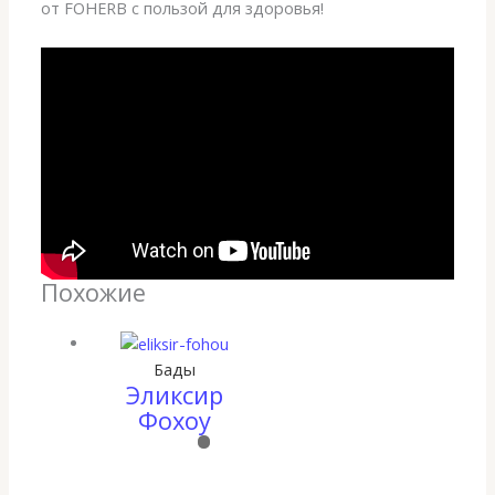
от FOHERB с пользой для здоровья!
Похожие
Бады
Эликсир
Фохоу