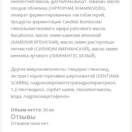
неопентилгликоль диэтилгексаноат, сквалан, масло
плодов облепихи (HIPPOPHAE RHAMNOIDES),
лизират ферментированных лактобактерий,
продукты ферментации Candida Bombicola/
глюкозы/метилового эфира рапсового масла,
бисаболол, масло семян камелии японской
(КАМЕЛИЯ ЯПОНСКАЯ), масло семян расторопши
пятнистой (СИЛИБУМ МАРИАНСКИЙ), масло семян
менника лугового (ЛИМНАНТЕС БЕЛЫЙ).
Другие микрокомпоненты: глицерил глюкозид,
экстракт корня горечавки шероховатой (GENTIANA
SCABRA), гидроксипропилтетрагидропирантриол,
1,2-пентандиол, сорбат калия, гексиленгликоль,
вода, гидроксиацетофенон.
Объем нетто:
30 мл
Отзывы
Отзывов пока нет.