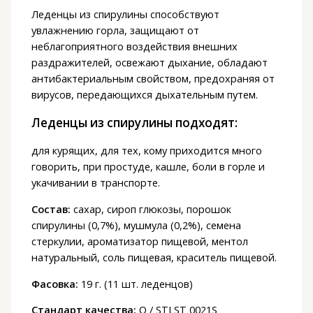
Леденцы из спирулины способствуют
увлажнению горла, защищают от
неблагоприятного воздействия внешних
раздражителей, освежают дыхание, обладают
антибактериальным свойством, предохраняя от
вирусов, передающихся дыхательным путем.
Леденцы из спирулины подходят:
для курящих, для тех, кому приходится много
говорить, при простуде, кашле, боли в горле и
укачивании в транспорте.
Состав:
сахар, сироп глюкозы, порошок
спирулины (0,7%), мушмула (0,2%), семена
стеркулии, ароматизатор пищевой, ментол
натуральный, соль пищевая, краситель пищевой.
Фасовка:
19 г. (11 шт. леденцов)
Стандарт качества:
Q / STLST 0021S