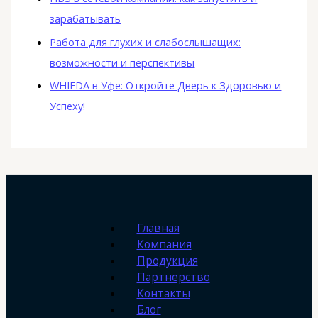
зарабатывать
Работа для глухих и слабослышащих:
возможности и перспективы
WHIEDA в Уфе: Откройте Дверь к Здоровью и
Успеху!
Главная
Компания
Продукция
Партнерство
Контакты
Блог