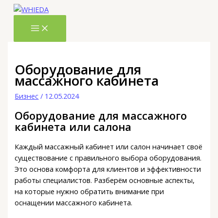
Перейти
Введите
Имя*
Email*
Сайт
П
к
здесь...
о
содержимому
и
с
к
Оборудование для
массажного кабинета
:
Бизнес
/
12.05.2024
Оборудование для массажного
кабинета или салона
Каждый массажный кабинет или салон начинает своё
существование с правильного выбора оборудования.
Это основа комфорта для клиентов и эффективности
работы специалистов. Разберём основные аспекты,
на которые нужно обратить внимание при
оснащении массажного кабинета.